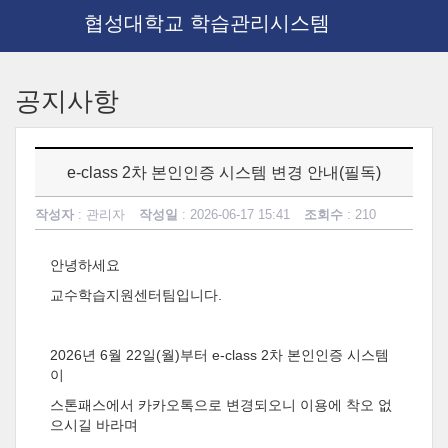
협성대학교 학습관리시스템
메
인
공지사항
콘
텐
츠
로
e-class 2차 본인인증 시스템 변경 안내(필독)
건
너
작성자
: 관리자
작성일
: 2026-06-17 15:41
조회수
: 210
뛰
기
안녕하세요
교수학습지원센터팀입니다.
2026년 6월 22일(월)부터 e-class 2차 본인인증 시스템
이
스톤패스에서 카카오톡으로 변경되오니 이용에 착오 없
으시길 바라며